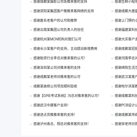
感谢成都某摄影公司丢推来客的支持
感谢生鲜小程
感谢资阳某集团客户推推来客网络的支持
感谢成都大唐
感谢匿名老客户的认可和推荐
感谢上门预约
感谢云南某集团公司负责人的信任
感谢福建某科
感谢杭州某MCN机构对我们认可
感谢大庆客户
感谢长沙某客户的支持，主动提出新增费用
感谢成都某招
感谢助贷行业李总对推来客的认可！
感谢河南李总
感谢深圳某公司对推来客的支持
感谢绵阳生活
感谢成都某老师对推来客的认可
感谢武汉某客
成都某装修公司项目顺利验收
感谢哈尔滨某
感谢【GRE考试系统】冯总对推来客的认可！
感谢成都某科
感谢武汉中建客户支持！
感谢PCB设计
感谢进点货推推来客的支持！
感谢成都某传
感谢泸州袁总、翔总对推来客的支持！
感谢宋老师对