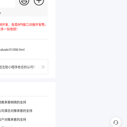
开发、各类API接口对接开发等。
您多一份收获！
aluate/21058.html
活互助小程序老总的认可！
|
推推来客网络的支持
公司谭总对推来客的支持
客户对推来客的支持
在线